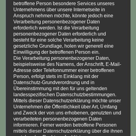
betroffene Person besondere Services unseres
Unternehmens über unsere Internetseite in
Kommen Sie bitte (
ohne
Ihr Kind!)
Anspruch nehmen möchte, könnte jedoch eine
Verarbeitung personenbezogener Daten
erforderlich werden. Ist die Verarbeitung
nach telefonischer Terminabsprache
personenbezogener Daten erforderlich und
unter Telefon 04721-595710
besteht für eine solche Verarbeitung keine
gesetzliche Grundlage, holen wir generell eine
Einwilligung der betroffenen Person ein.
in die Süderwischschule, um Ihr Kind anzumelden.
Die Verarbeitung personenbezogener Daten,
beispielsweise des Namens, der Anschrift, E-Mail-
Dazu können Sie hier alle
erforderlichen Unterlagen
Adresse oder Telefonnummer einer betroffenen
herunterladen.
Person, erfolgt stets im Einklang mit der
Datenschutz-Grundverordnung und in
Zusätzlich benötigen Sie
Übereinstimmung mit den für uns geltenden
landesspezifischen Datenschutzbestimmungen.
die Kopie der
Geburts- oder
Mittels dieser Datenschutzerklärung möchte unser
Unternehmen die Öffentlichkeit über Art, Umfang
Abstammungsurkunde
und Zweck der von uns erhobenen, genutzten und
verarbeiteten personenbezogenen Daten
einen
Ausweis
informieren. Ferner werden betroffene Personen
mittels dieser Datenschutzerklärung über die ihnen
Alternativ können Sie uns natürlich alle Unterlagen