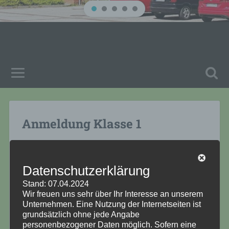
Anmeldung Klasse 1
Datenschutzerklärung
Liebe Eltern, liebe Erziehungsberechtigte,
Stand: 07.04.2024
Wir freuen uns sehr über Ihr Interesse an unserem
in diesem Sommer wird Ihr Kind
Unternehmen. Eine Nutzung der Internetseiten ist
eingeschult.
grundsätzlich ohne jede Angabe
personenbezogener Daten möglich. Sofern eine
=> Beachten Sie bitte den folgenden Ablauf!