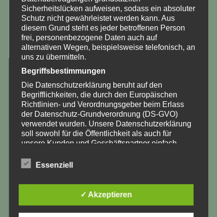
Sicherheitslücken aufweisen, sodass ein absoluter
Schutz nicht gewährleistet werden kann. Aus
diesem Grund steht es jeder betroffenen Person
frei, personenbezogene Daten auch auf
alternativen Wegen, beispielsweise telefonisch, an
uns zu übermitteln.
Begriffsbestimmungen
Antje Hashagen
Die Datenschutzerklärung beruht auf den
Begrifflichkeiten, die durch den Europäischen
Richtlinien- und Verordnungsgeber beim Erlass
der Datenschutz-Grundverordnung (DS-GVO)
verwendet wurden. Unsere Datenschutzerklärung
soll sowohl für die Öffentlichkeit als auch für
21. April 2020
unsere Kunden und Geschäftspartner einfach
lesbar und verständlich sein. Um dies zu
Startseite
gewährleisten, möchten wir vorab die verwendeten
Essenziell
Begrifflichkeiten erläutern.
Wir verwenden in dieser Datenschutzerklärung
Vorheriger Beitrag
unter anderem die folgenden Begriffe:
✓ Akzeptieren
Nächster Beitrag
a) personenbezogene Daten