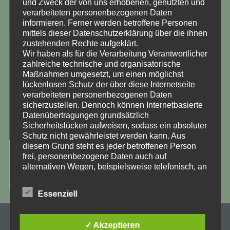
und Zweck der von uns erhobenen, genutzten und
verarbeiteten personenbezogenen Daten
informieren. Ferner werden betroffene Personen
mittels dieser Datenschutzerklärung über die ihnen
zustehenden Rechte aufgeklärt.
Wir haben als für die Verarbeitung Verantwortlicher
6. Januar 2018
zahlreiche technische und organisatorische
Informationen
Maßnahmen umgesetzt, um einen möglichst
lückenlosen Schutz der über diese Internetseite
verarbeiteten personenbezogenen Daten
Vorheriger Beitrag
sicherzustellen. Dennoch können Internetbasierte
Datenübertragungen grundsätzlich
Nächster Beitrag
Sicherheitslücken aufweisen, sodass ein absoluter
Schutz nicht gewährleistet werden kann. Aus
diesem Grund steht es jeder betroffenen Person
frei, personenbezogene Daten auch auf
DIE KOMMENTARE SIND GESCHLOSSEN.
alternativen Wegen, beispielsweise telefonisch, an
uns zu übermitteln.
Begriffsbestimmungen
Essenziell
Die Datenschutzerklärung beruht auf den
Begrifflichkeiten, die durch den Europäischen
Unsere Kontaktdaten
✓ Akzeptieren
Richtlinien- und Verordnungsgeber beim Erlass